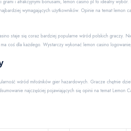
ci grami i atrakcyjnymi bonusami, lemon casino pl to idealny wybór
najbardziej wymagających użytkowników. Opinie na temat lemon ca
ncasino staje się coraz bardziej popularne wśród polskich graczy. 
 ma coś dla każdego. Wystarczy wykonać lemon casino logowanie, 
y
larność wśród miłośników gier hazardowych. Gracze chętnie dziel
sumowanie najczęściej pojawiających się opinii na temat Lemon C