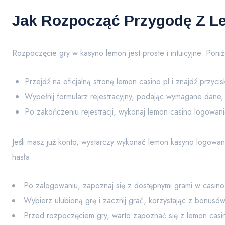
Jak Rozpocząć Przygodę Z L
Rozpoczęcie gry w kasyno lemon jest proste i intuicyjne. Poni
Przejdź na oficjalną stronę lemon casino pl i znajdź przycisk
Wypełnij formularz rejestracyjny, podając wymagane dane, ta
Po zakończeniu rejestracji, wykonaj lemon casino logowan
Jeśli masz już konto, wystarczy wykonać lemon kasyno logowan
hasła.
Po zalogowaniu, zapoznaj się z dostępnymi grami w casino
Wybierz ulubioną grę i zacznij grać, korzystając z bonusów 
Przed rozpoczęciem gry, warto zapoznać się z lemon casin