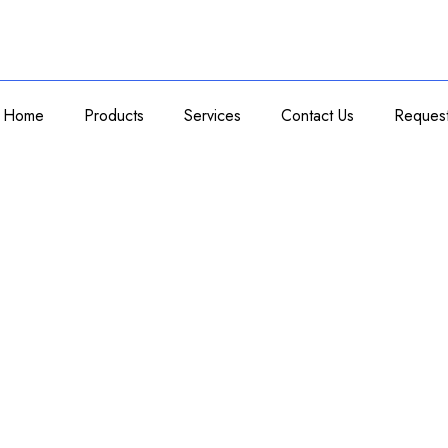
Home
Products
Services
Contact Us
Reques