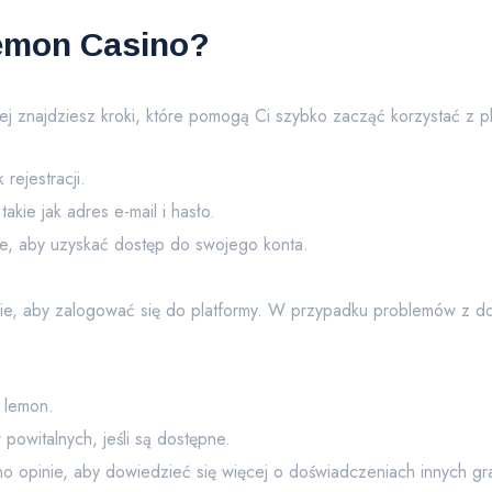
emon Casino?
żej znajdziesz kroki, które pomogą Ci szybko zacząć korzystać z p
 rejestracji.
kie jak adres e-mail i hasło.
ie, aby uzyskać dostęp do swojego konta.
ie, aby zalogować się do platformy. W przypadku problemów z dos
 lemon.
powitalnych, jeśli są dostępne.
o opinie, aby dowiedzieć się więcej o doświadczeniach innych gr