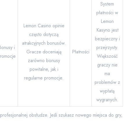
System
płatności w
Lemon
Lemon Casino opinie
Kasyno jest
często dotyczą
bezpieczny i
atrakcyjnych bonusów.
Bonusy i
przejrzysty.
Gracze doceniają
Płatności
romocje
Większość
zarówno bonusy
graczy nie
powitalne, jak i
ma
regularne promocje.
problemów z
wypłatą
wygranych.
 profesjonalnej obsłudze. Jeśli szukasz nowego miejsca do gry,