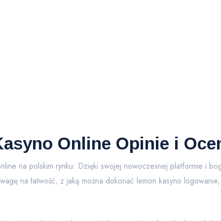
asyno Online Opinie i Oce
line na polskim rynku. Dzięki swojej nowoczesnej platformie i bo
uwagę na łatwość, z jaką można dokonać lemon kasyno logowanie, c