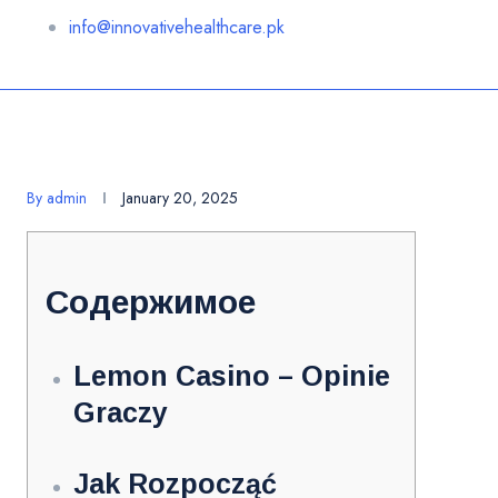
info@innovativehealthcare.pk
By
admin
January 20, 2025
Содержимое
Lemon Casino – Opinie
Graczy
Jak Rozpocząć