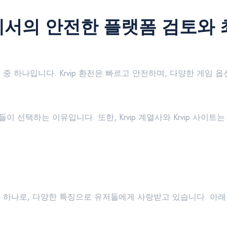
국에서의 안전한 플랫폼 검토와
중 하나입니다. Krvip 환전은 빠르고 안전하며, 다양한 게임 옵션
유저들이 선택하는 이유입니다. 또한, Krvip 계열사와 Krvip 사이
중 하나로, 다양한 특징으로 유저들에게 사랑받고 있습니다. 아래는