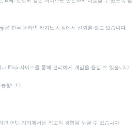
한, krvip 토토와 같은 서비스도 안전하게 이용할 수 있도록 철
Krvip은 한국 온라인 카지노 시장에서 신뢰를 쌓고 있습니다.
 Krvip 사이트를 통해 편리하게 게임을 즐길 수 있습니다.
가능합니다.
회원이라면 어떤 기기에서든 최고의 경험을 누릴 수 있습니다.