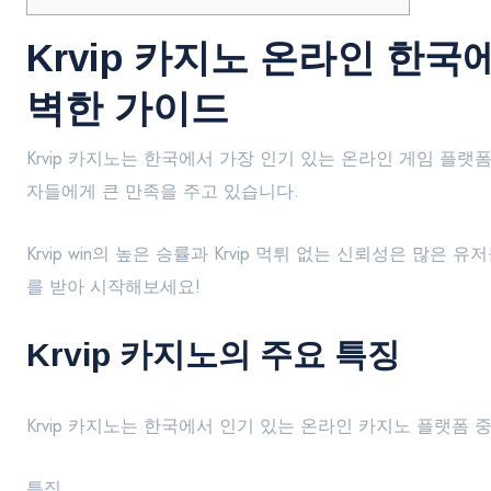
Krvip 카지노 온라인 한
벽한 가이드
Krvip 카지노는 한국에서 가장 인기 있는 온라인 게임 플랫폼 
자들에게 큰 만족을 주고 있습니다.
Krvip win의 높은 승률과 Krvip 먹튀 없는 신뢰성은 많은 
를 받아 시작해보세요!
Krvip 카지노의 주요 특징
Krvip 카지노는 한국에서 인기 있는 온라인 카지노 플랫폼 
특징