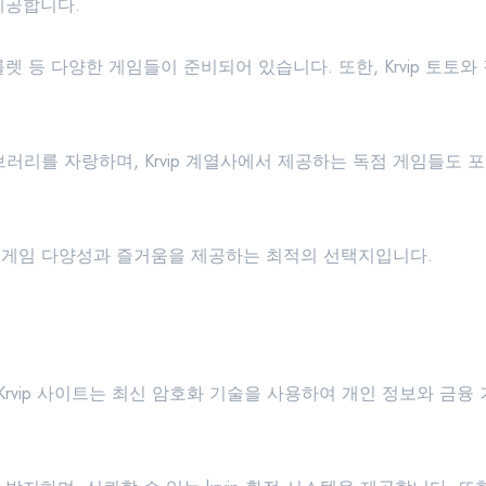
제공합니다.
, 룰렛 등 다양한 게임들이 준비되어 있습니다. 또한, Krvip 
이브러리를 자랑하며, Krvip 계열사에서 제공하는 독점 게임들도 포함
고의 게임 다양성과 즐거움을 제공하는 최적의 선택지입니다.
rvip 사이트는 최신 암호화 기술을 사용하여 개인 정보와 금융 거