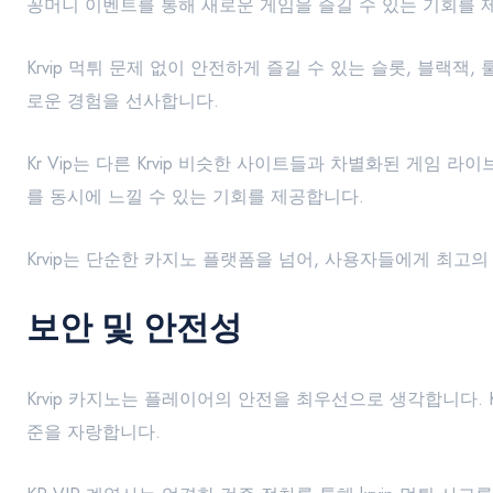
꽁머니 이벤트를 통해 새로운 게임을 즐길 수 있는 기회를 
Krvip 먹튀 문제 없이 안전하게 즐길 수 있는 슬롯, 블랙잭
로운 경험을 선사합니다.
Kr Vip는 다른 Krvip 비슷한 사이트들과 차별화된 게임 라
를 동시에 느낄 수 있는 기회를 제공합니다.
Krvip는 단순한 카지노 플랫폼을 넘어, 사용자들에게 최
보안 및 안전성
Krvip 카지노는 플레이어의 안전을 최우선으로 생각합니다. K
준을 자랑합니다.