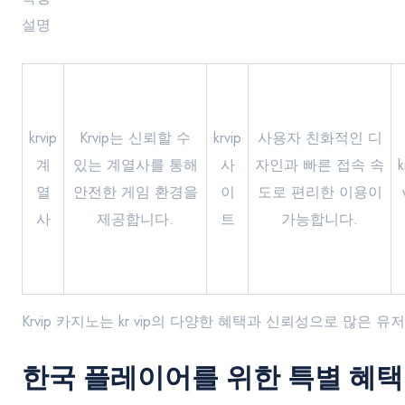
설명
krvip
Krvip는 신뢰할 수
krvip
사용자 친화적인 디
계
있는 계열사를 통해
사
자인과 빠른 접속 속
k
열
안전한 게임 환경을
이
도로 편리한 이용이
사
제공합니다.
트
가능합니다.
Krvip 카지노는 kr vip의 다양한 혜택과 신뢰성으로 많
한국 플레이어를 위한 특별 혜택