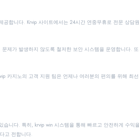
니다. Krvip 사이트에서는 24시간 연중무휴로 전문 상담원이 대기하고
 먹튀 문제가 발생하지 않도록 철저한 보안 시스템을 운영합니다. 또
Krvip 카지노의 고객 지원 팀은 언제나 여러분의 편의를 위해 최선
있습니다. 특히, krvip win 시스템을 통해 빠르고 안전하게 
한다고 전합니다.