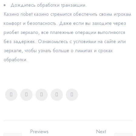
Дождитесь обработки транзакции.
Казино riobet казино стремится обеспечить своим игрокам
комфорт и безопасность. Даже если вы заходите через
риобет зеркало, все платежные операции выполняются
без задержек. Ознакомьтесь с условиями на сайте или
зеркале, чтобы узнать больше о лимитах и сроках
обработки.
Previews
Next