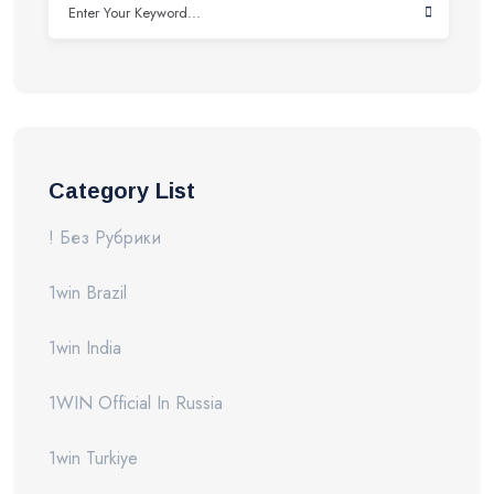
Category List
! Без Рубрики
1win Brazil
1win India
1WIN Official In Russia
1win Turkiye