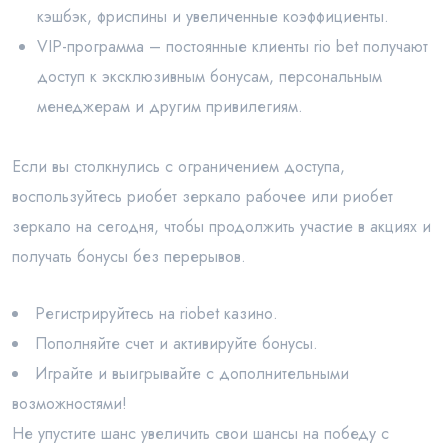
кэшбэк, фриспины и увеличенные коэффициенты.
VIP-программа – постоянные клиенты rio bet получают
доступ к эксклюзивным бонусам, персональным
менеджерам и другим привилегиям.
Если вы столкнулись с ограничением доступа,
воспользуйтесь риобет зеркало рабочее или риобет
зеркало на сегодня, чтобы продолжить участие в акциях и
получать бонусы без перерывов.
Регистрируйтесь на riobet казино.
Пополняйте счет и активируйте бонусы.
Играйте и выигрывайте с дополнительными
возможностями!
Не упустите шанс увеличить свои шансы на победу с