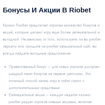
Бонусы И Акции В Riobet
Казино Риобет предлагает игрокам множество бонусов и
акций, которые делают игру еще более увлекательной и
выгодной. Независимо от того, используете ли вы риобет
зеркало или заходите на риобет официальный сайт, вы
всегда найдете выгодные предложения.
Приветственный бонус – для новых игроков доступен
щедрый пакет бонусов на первые депозиты. Это
отличный способ начать игру в riobet casino с
дополнительными средствами.
Еженедельные акции – каждую неделю казино
риобет радует игроков новыми акциями, включая