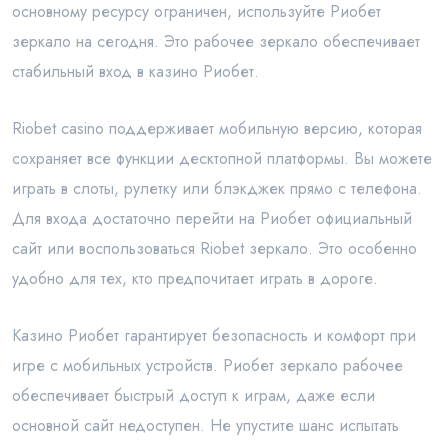
основному ресурсу ограничен, используйте Риобет
зеркало на сегодня. Это рабочее зеркало обеспечивает
стабильный вход в казино Риобет.
Riobet casino поддерживает мобильную версию, которая
сохраняет все функции десктопной платформы. Вы можете
играть в слоты, рулетку или блэкджек прямо с телефона.
Для входа достаточно перейти на Риобет официальный
сайт или воспользоваться Riobet зеркало. Это особенно
удобно для тех, кто предпочитает играть в дороге.
Казино Риобет гарантирует безопасность и комфорт при
игре с мобильных устройств. Риобет зеркало рабочее
обеспечивает быстрый доступ к играм, даже если
основной сайт недоступен. Не упустите шанс испытать