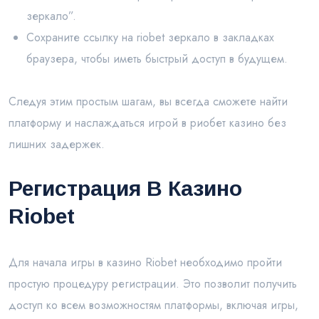
зеркало”.
Сохраните ссылку на riobet зеркало в закладках
браузера, чтобы иметь быстрый доступ в будущем.
Следуя этим простым шагам, вы всегда сможете найти
платформу и наслаждаться игрой в риобет казино без
лишних задержек.
Регистрация В Казино
Riobet
Для начала игры в казино Riobet необходимо пройти
простую процедуру регистрации. Это позволит получить
доступ ко всем возможностям платформы, включая игры,