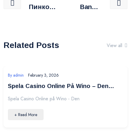
Пинко
Banger
Казино
Casino
Онлайн
Online In
Играйте
Banglades
Related Posts
View all
На
H 2025
Официал
Your
By
admin
February 3, 2026
Ьном
Gateway
Spela Casino Online På Wino – Den
Сайте
To
Ultimate Online Casinon För Svenskar
Spela Casino Online på Wino - Den
Pinco
Winning
Casino
Real
+ Read More
Money