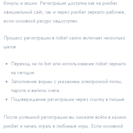
бонусы и акции. Регистрация доступна как на риобет
официальный сайт, так и через риобет зеркало рабочее,
если основной ресурс недоступен.
Процесс регистрации в riobet casino включает несколько
шагов:
Переход на rio bet или использование riobet зеркало
на сегодня.
Заполнение формы с указанием электронной почты,
пароля и валюты счета.
Подтверждение регистрации через ссылку в письме.
После успешной регистрации вы сможете войти в казино
риобет и начать играть в любимые игры. Если основной