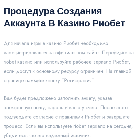
Процедура Создания
Аккаунта В Казино Риобет
Для начала игры в казино Риобет необходимо
зарегистрироваться на официальном сайте. Перейдите на
riobet казино или используйте рабочее зеркало Риобет,
если доступ к основному ресурсу ограничен. На главной
странице нажмите кнопку “Регистрация”.
Вам будет предложено заполнить анкету, указав
электронную почту, пароль и валюту счета. После этого
подтвердите согласие с правилами Риобет и завершите
процесс. Если вы используете riobet зеркало на сегодня,
убедитесь, что это надежный источник.