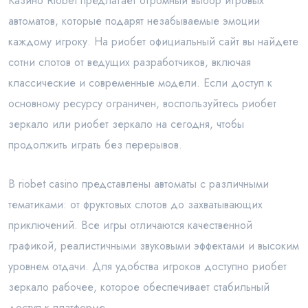
Казино Riobet предлагает огромный выбор игровых
автоматов, которые подарят незабываемые эмоции
каждому игроку. На риобет официальный сайт вы найдете
сотни слотов от ведущих разработчиков, включая
классические и современные модели. Если доступ к
основному ресурсу ограничен, воспользуйтесь риобет
зеркало или риобет зеркало на сегодня, чтобы
продолжить играть без перерывов.
В riobet casino представлены автоматы с различными
тематиками: от фруктовых слотов до захватывающих
приключений. Все игры отличаются качественной
графикой, реалистичными звуковыми эффектами и высоким
уровнем отдачи. Для удобства игроков доступно риобет
зеркало рабочее, которое обеспечивает стабильный
доступ к платформе.