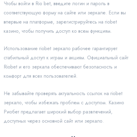
Чтобы войти в Rio bet, введите логин и пароль в
соответствующую форму на сайте или зеркале. Если вы
впервые на платформе, зарегистрируйтесь на riobet
казино, чтобы получить доступ ко всем функциям.
Использование riobet зеркало рабочее гарантирует
стабильный доступ к играм и акциям. Официальный сайт
Riobet и его зеркала обеспечивают безопасность и
комфорт для всех пользователей.
Не забывайте проверять актуальность ссылок на riobet
зеркало, чтобы избежать проблем с доступом. Казино
Риобет предлагает широкий выбор развлечений,
доступных через основной сайт или зеркало.