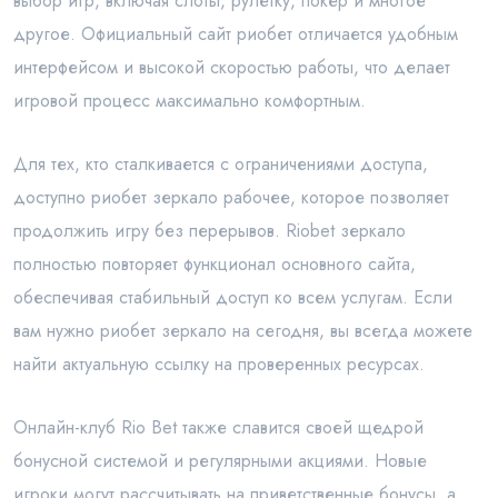
выбор игр, включая слоты, рулетку, покер и многое
другое. Официальный сайт риобет отличается удобным
интерфейсом и высокой скоростью работы, что делает
игровой процесс максимально комфортным.
Для тех, кто сталкивается с ограничениями доступа,
доступно риобет зеркало рабочее, которое позволяет
продолжить игру без перерывов. Riobet зеркало
полностью повторяет функционал основного сайта,
обеспечивая стабильный доступ ко всем услугам. Если
вам нужно риобет зеркало на сегодня, вы всегда можете
найти актуальную ссылку на проверенных ресурсах.
Онлайн-клуб Rio Bet также славится своей щедрой
бонусной системой и регулярными акциями. Новые
игроки могут рассчитывать на приветственные бонусы, а