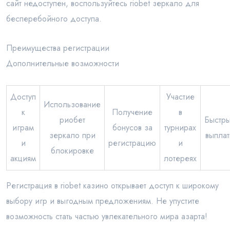
сайт недоступен, воспользуйтесь riobet зеркало для
бесперебойного доступа.
Преимущества регистрации
Дополнительные возможности
Доступ
Участие
Использование
к
Получение
в
риобет
Быстр
играм
бонусов за
турнирах
зеркало при
выпла
и
регистрацию
и
блокировке
акциям
лотереях
Регистрация в riobet казино открывает доступ к широкому
выбору игр и выгодным предложениям. Не упустите
возможность стать частью увлекательного мира азарта!