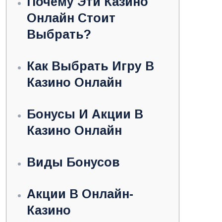
Почему Эти Казино
Онлайн Стоит
Выбрать?
Как Выбрать Игру В
Казино Онлайн
Бонусы И Акции В
Казино Онлайн
Виды Бонусов
Акции В Онлайн-
Казино