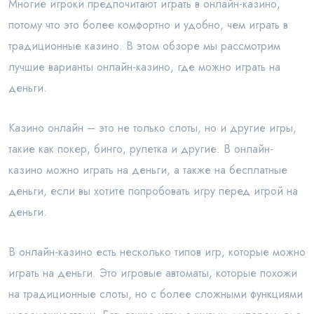
Многие игроки предпочитают играть в онлайн-казино,
потому что это более комфортно и удобно, чем играть в
традиционные казино. В этом обзоре мы рассмотрим
лучшие варианты онлайн-казино, где можно играть на
деньги.
Казино онлайн – это не только слоты, но и другие игры,
такие как покер, бинго, рулетка и другие. В онлайн-
казино можно играть на деньги, а также на бесплатные
деньги, если вы хотите попробовать игру перед игрой на
деньги.
В онлайн-казино есть несколько типов игр, которые можно
играть на деньги. Это игровые автоматы, которые похожи
на традиционные слоты, но с более сложными функциями