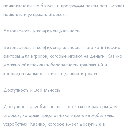
привлекательные бонусы и программы лояльности, может
привлечь и удержать игроков.
Безопасность и конфиденциальность
Безопасность и конфиденциальность – это критические
факторы для игроков, которые играют на деньги. Казино
должно обеспечивать безопасность транзакций и
конфиденциальность личных данных игроков.
Доступность и мобильность
Доступность и мобильность – это важные факторы для
игроков, которые предпочитают играть на мобильных
устройствах. Казино, которое имеет доступные и