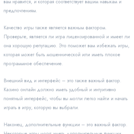
вам нравится, и которая соответствует вашим навыкам и
предпочтениям.
Качество игры также является важным фактором.
Проверьте, является ли игра лицензированной и имеет ли
она хорошую репутацию. Это поможет вам избежать игры,
которая может быть мошеннической или иметь плохое
программное обеспечение.
Внешний вид и интерфейс – это также важный фактор.
Казино онлайн должно иметь удобный и интуитивно
понятный интерфейс, чтобы вы могли легко найти и начать
играть в игру, которую вы выбрали.
Наконец, дополнительные функции – это важный фактор.
Некоторые игры могут иметь дополнительные функции,