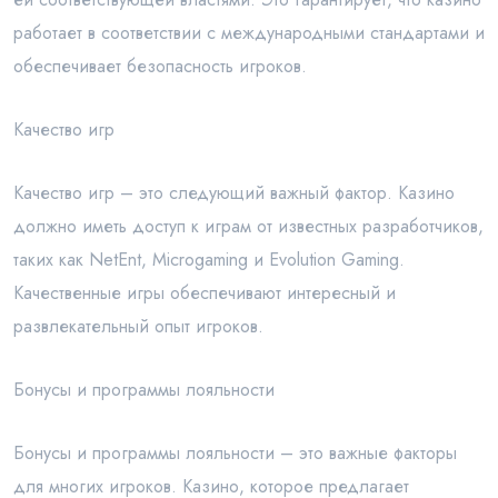
работает в соответствии с международными стандартами и
обеспечивает безопасность игроков.
Качество игр
Качество игр – это следующий важный фактор. Казино
должно иметь доступ к играм от известных разработчиков,
таких как NetEnt, Microgaming и Evolution Gaming.
Качественные игры обеспечивают интересный и
развлекательный опыт игроков.
Бонусы и программы лояльности
Бонусы и программы лояльности – это важные факторы
для многих игроков. Казино, которое предлагает