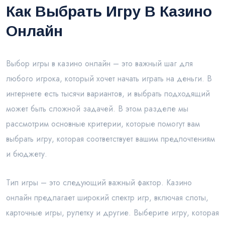
Как Выбрать Игру В Казино
Онлайн
Выбор игры в казино онлайн – это важный шаг для
любого игрока, который хочет начать играть на деньги. В
интернете есть тысячи вариантов, и выбрать подходящий
может быть сложной задачей. В этом разделе мы
рассмотрим основные критерии, которые помогут вам
выбрать игру, которая соответствует вашим предпочтениям
и бюджету.
Тип игры – это следующий важный фактор. Казино
онлайн предлагает широкий спектр игр, включая слоты,
карточные игры, рулетку и другие. Выберите игру, которая