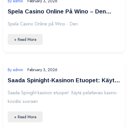
By
admin
February 3, 2026
Онлайн
Casinos
Spela Casino Online På Wino – Den
2025 –
Ultimate Online Casinon För Svenskar
Spela Casino Online på Wino - Den
Играем
По-
+ Read More
Крупному
By
admin
February 3, 2026
Saada Spinight-Kasinon Etuopet: Käytä
Pelattavasi Kasino-Koodisi Suoraan
Saada Spinight-kasinon etuopet: Käytä pelattavasi kasino-
Verkossa Suomessa
koodisi suoraan
+ Read More