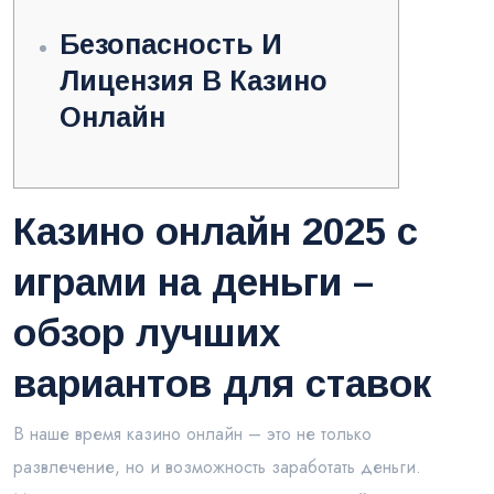
Безопасность И
Лицензия В Казино
Онлайн
Казино онлайн 2025 с
играми на деньги –
обзор лучших
вариантов для ставок
В наше время казино онлайн – это не только
развлечение, но и возможность заработать деньги.