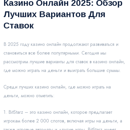
Казино Онлайн 2025: Обзор
Лучших Вариантов Для
Ставок
В 2025 году казино онлайн продолжают развиваться и
становиться все более популярными. Сегодня мы
рассмотрим лучшие варианты для ставок в казино онлайн,
где можно играть на деньги и выиграть большие суммы.
Среди лучших казино онлайн, где можно играть на
деньги, можно отметить:
1. BitStarz – это казино онлайн, которое предлагает
игрокам более 2 000 слотов, включая игры на деньги, а
также игровые автоматы и другие игры. BitStarz имеет