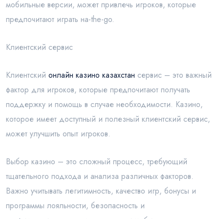
мобильные версии, может привлечь игроков, которые
предпочитают играть на-the-go.
Клиентский сервис
Клиентский
онлайн казино казахстан
сервис – это важный
фактор для игроков, которые предпочитают получать
поддержку и помощь в случае необходимости. Казино,
которое имеет доступный и полезный клиентский сервис,
может улучшить опыт игроков.
Выбор казино – это сложный процесс, требующий
тщательного подхода и анализа различных факторов.
Важно учитывать легитимность, качество игр, бонусы и
программы лояльности, безопасность и