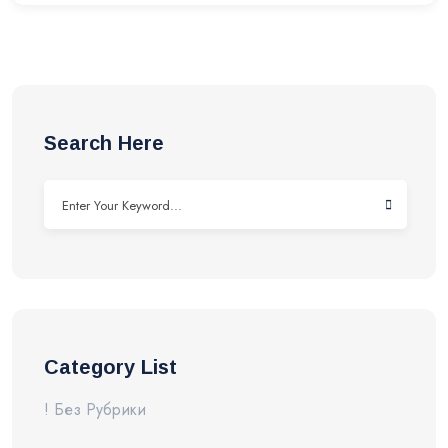
Search Here
Category List
! Без Рубрики