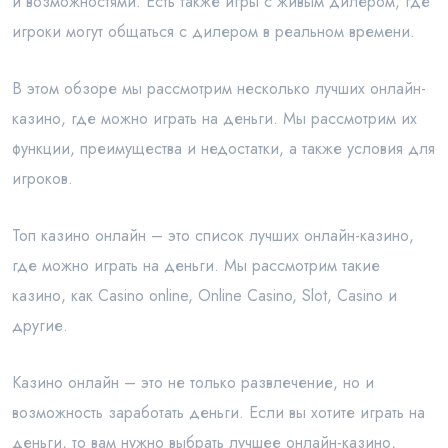
и возможностями. Есть также игры с живым дилером, где
игроки могут общаться с дилером в реальном времени.
В этом обзоре мы рассмотрим несколько лучших онлайн-
казино, где можно играть на деньги. Мы рассмотрим их
функции, преимущества и недостатки, а также условия для
игроков.
Топ казино онлайн – это список лучших онлайн-казино,
где можно играть на деньги. Мы рассмотрим такие
казино, как Casino online, Online Casino, Slot, Casino и
другие.
Казино онлайн – это не только развлечение, но и
возможность заработать деньги. Если вы хотите играть на
деньги, то вам нужно выбрать лучшее онлайн-казино,