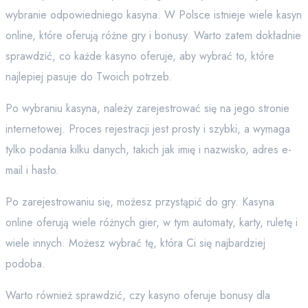
wybranie odpowiedniego kasyna. W Polsce istnieje wiele kasyn
online, które oferują różne gry i bonusy. Warto zatem dokładnie
sprawdzić, co każde kasyno oferuje, aby wybrać to, które
najlepiej pasuje do Twoich potrzeb.
Po wybraniu kasyna, należy zarejestrować się na jego stronie
internetowej. Proces rejestracji jest prosty i szybki, a wymaga
tylko podania kilku danych, takich jak imię i nazwisko, adres e-
mail i hasło.
Po zarejestrowaniu się, możesz przystąpić do gry. Kasyna
online oferują wiele różnych gier, w tym automaty, karty, ruletę i
wiele innych. Możesz wybrać tę, która Ci się najbardziej
podoba.
Warto również sprawdzić, czy kasyno oferuje bonusy dla