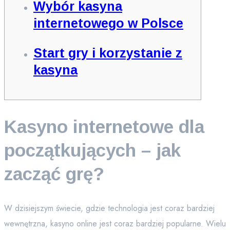
Wybór kasyna
internetowego w Polsce
Start gry i korzystanie z
kasyna
Kasyno internetowe dla
początkujących – jak
zacząć grę?
W dzisiejszym świecie, gdzie technologia jest coraz bardziej
wewnętrzna, kasyno online jest coraz bardziej popularne. Wielu