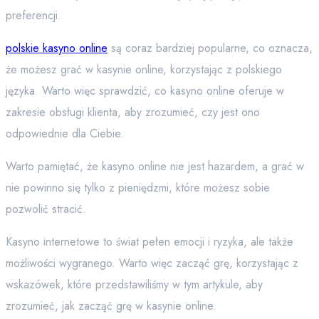
preferencji.
polskie kasyno online
są coraz bardziej popularne, co oznacza,
że możesz grać w kasynie online, korzystając z polskiego
języka. Warto więc sprawdzić, co kasyno online oferuje w
zakresie obsługi klienta, aby zrozumieć, czy jest ono
odpowiednie dla Ciebie.
Warto pamiętać, że kasyno online nie jest hazardem, a grać w
nie powinno się tylko z pieniędzmi, które możesz sobie
pozwolić stracić.
Kasyno internetowe to świat pełen emocji i ryzyka, ale także
możliwości wygranego. Warto więc zacząć grę, korzystając z
wskazówek, które przedstawiliśmy w tym artykule, aby
zrozumieć, jak zacząć grę w kasynie online.