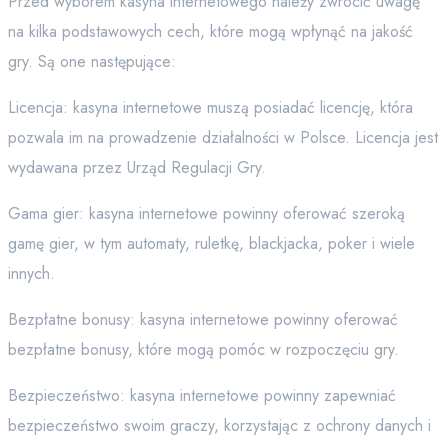
Przed wyborem kasyna internetowego należy zwrócić uwagę
na kilka podstawowych cech, które mogą wpłynąć na jakość
gry. Są one następujące:
Licencja: kasyna internetowe muszą posiadać licencję, która
pozwala im na prowadzenie działalności w Polsce. Licencja jest
wydawana przez Urząd Regulacji Gry.
Gama gier: kasyna internetowe powinny oferować szeroką
gamę gier, w tym automaty, ruletkę, blackjacka, poker i wiele
innych.
Bezpłatne bonusy: kasyna internetowe powinny oferować
bezpłatne bonusy, które mogą pomóc w rozpoczęciu gry.
Bezpieczeństwo: kasyna internetowe powinny zapewniać
bezpieczeństwo swoim graczy, korzystając z ochrony danych i