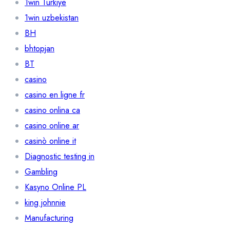
1win Turkiye
1win uzbekistan
BH
bhtopjan
BT
casino
casino en ligne fr
casino onlina ca
casino online ar
casinò online it
Diagnostic testing in
Gambling
Kasyno Online PL
king johnnie
Manufacturing