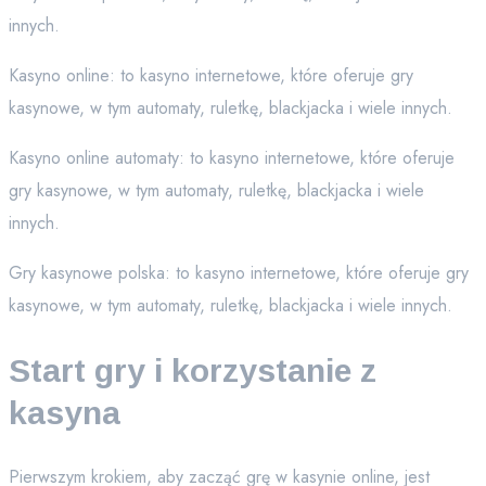
innych.
Kasyno online: to kasyno internetowe, które oferuje gry
kasynowe, w tym automaty, ruletkę, blackjacka i wiele innych.
Kasyno online automaty: to kasyno internetowe, które oferuje
gry kasynowe, w tym automaty, ruletkę, blackjacka i wiele
innych.
Gry kasynowe polska: to kasyno internetowe, które oferuje gry
kasynowe, w tym automaty, ruletkę, blackjacka i wiele innych.
Start gry i korzystanie z
kasyna
Pierwszym krokiem, aby zacząć grę w kasynie online, jest