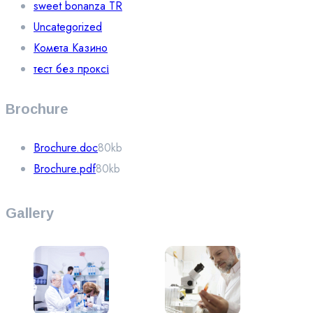
sweet bonanza TR
Uncategorized
Комета Казино
тест без проксі
Brochure
Brochure.doc
80kb
Brochure.pdf
80kb
Gallery