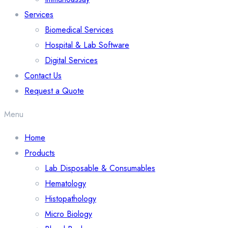
Services
Biomedical Services
Hospital & Lab Software
Digital Services
Contact Us
Request a Quote
Menu
Home
Products
Lab Disposable & Consumables
Hematology
Histopathology
Micro Biology