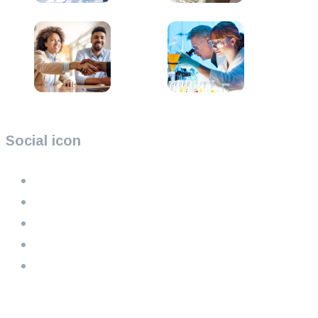
Social icon