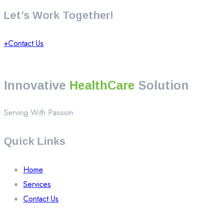
Let’s Work Together!
+Contact Us
Innovative
HealthCare
Solution
Serving With Passion
Quick Links
Home
Services
Contact Us