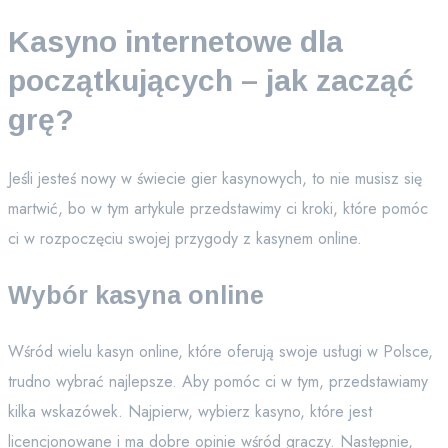
Kasyno internetowe dla
początkujących – jak zacząć
grę?
Jeśli jesteś nowy w świecie gier kasynowych, to nie musisz się
martwić, bo w tym artykule przedstawimy ci kroki, które pomóc
ci w rozpoczęciu swojej przygody z kasynem online.
Wybór kasyna online
Wśród wielu kasyn online, które oferują swoje usługi w Polsce,
trudno wybrać najlepsze. Aby pomóc ci w tym, przedstawiamy
kilka wskazówek. Najpierw, wybierz kasyno, które jest
licencjonowane i ma dobre opinie wśród graczy. Następnie,