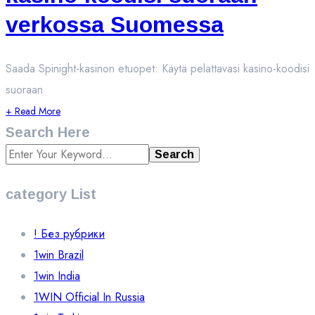
verkossa Suomessa
Saada Spinight-kasinon etuopet: Käytä pelattavasi kasino-koodisi
suoraan
+ Read More
Search Here
Search
category List
! Без рубрики
1win Brazil
1win India
1WIN Official In Russia