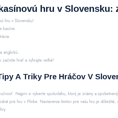
kasínovú hru v Slovensku: 
ovú hru v Slovensku!
ne kasíne.
rácie.
a anglickú.
k začnite hrať a vyhrajte veľké!
Tipy A Triky Pre Hráčov V Slov
ručnosť. Najprv si vyberte spoluvlähu, ktorý je známy a spolietnen
dné pre hru v Plinke. Nastavenie limitov pre vašu hru je dôležité, 
hry.