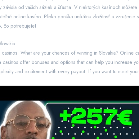
ry závisia od vašich sáziek a šťastia. V niektorých kasínoch môžete
ľateľné online kasíno. Plinko ponúka unikátnu zložitosť a vzrušenie
o, čo potrebujete!
Slovakia
ine casinos. What are your chances of winning in Slovakia? Online
e casinos offer bonuses and options that can help you increase you
mplexity and excitement with every payout. If you want to meet your