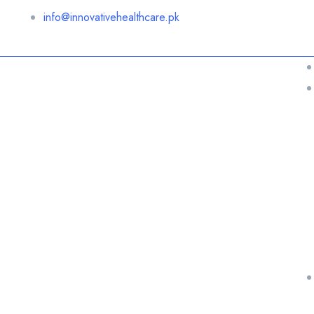
info@innovativehealthcare.pk