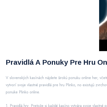
Pravidlá A Ponuky Pre Hru On
V slovenských kasínách nájdete širokú ponuku online her, včetn
vytvorí svoje vlastné pravidlá pre hru Plinko, no existujú zvrc
ponuke Plinko online.
1. Pravidlá hry: Pretože si každé kasíno vytvára svoje vlastné 