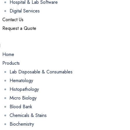
Hospital & Lab Software
Digital Services
Contact Us
Request a Quote
Home
Products
Lab Disposable & Consumables
Hematology
Histopathology
Micro Biology
Blood Bank
Chemicals & Stains
Biochemistry