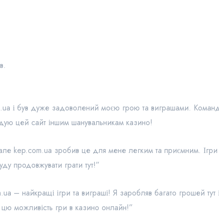
в.
om.ua і був дуже задоволений моєю грою та виграшами. Коман
ндую цей сайт іншим шанувальникам казино!
 але kep.com.ua зробив це для мене легким та приємним. Ігри 
ду продовжувати грати тут!”
om.ua – найкращі ігри та виграші! Я заробляв багато грошей т
цю можливість гри в казино онлайн!”