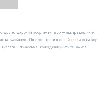
По-друге, широкий асортимент ігор – від традиційних
рах та змаганнях. По-п’яте, грати в онлайн казино на kep –
виплати. І по-восьме, конфіденційність та захист
?