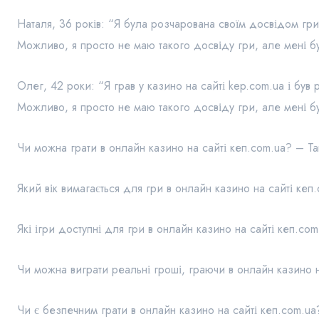
Наталя, 36 років: “Я була розчарована своїм досвідом гри 
Можливо, я просто не маю такого досвіду гри, але мені б
Олег, 42 роки: “Я грав у казино на сайті kep.com.ua і бу
Можливо, я просто не маю такого досвіду гри, але мені б
Чи можна грати в онлайн казино на сайті кеп.com.ua? – Та
Який вік вимагається для гри в онлайн казино на сайті ке
Які ігри доступні для гри в онлайн казино на сайті кеп.co
Чи можна виграти реальні гроші, граючи в онлайн казино н
Чи є безпечним грати в онлайн казино на сайті кеп.com.ua?