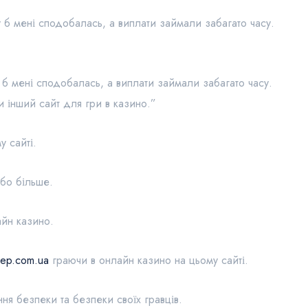
у б мені сподобалась, а виплати займали забагато часу.
а б мені сподобалась, а виплати займали забагато часу.
 інший сайт для гри в казино.”
у сайті.
або більше.
айн казино.
kep.com.ua
граючи в онлайн казино на цьому сайті.
ня безпеки та безпеки своїх гравців.