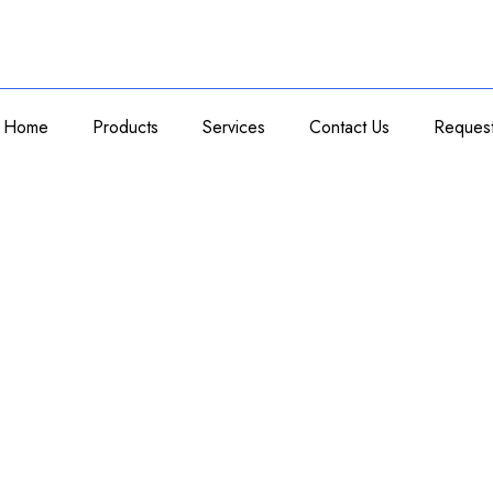
Home
Products
Services
Contact Us
Reques