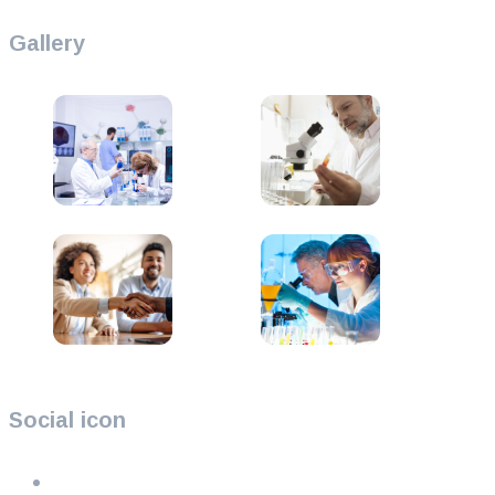
Gallery
Social icon