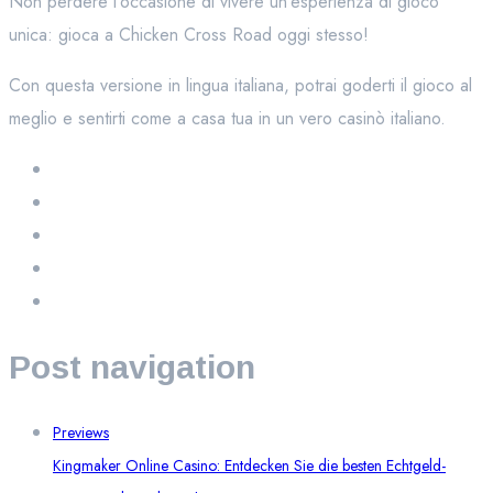
Non perdere l’occasione di vivere un’esperienza di gioco
unica: gioca a Chicken Cross Road oggi stesso!
Con questa versione in lingua italiana, potrai goderti il gioco al
meglio e sentirti come a casa tua in un vero casinò italiano.
Post navigation
Previews
Kingmaker Online Casino: Entdecken Sie die besten Echtgeld-