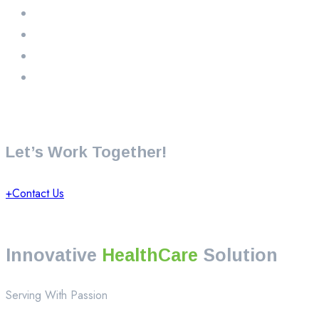
Let’s Work Together!
+Contact Us
Innovative
HealthCare
Solution
Serving With Passion