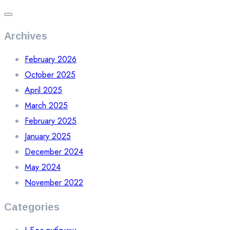
Archives
February 2026
October 2025
April 2025
March 2025
February 2025
January 2025
December 2024
May 2024
November 2022
Categories