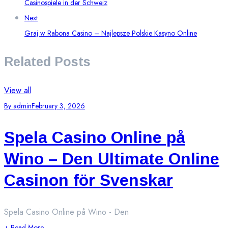
Casinospiele in der Schweiz
Next
Graj w Rabona Casino – Najlepsze Polskie Kasyno Online
Related Posts
View all
By
admin
February 3, 2026
Spela Casino Online på
Wino – Den Ultimate Online
Casinon för Svenskar
Spela Casino Online på Wino - Den
+ Read More