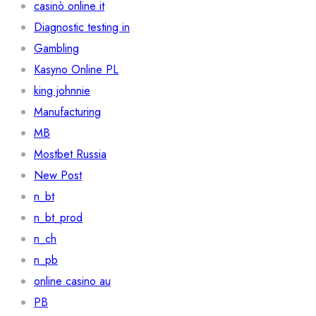
casinò online it
Diagnostic testing in
Gambling
Kasyno Online PL
king johnnie
Manufacturing
MB
Mostbet Russia
New Post
n_bt
n_bt_prod
n_ch
n_pb
online casino au
PB