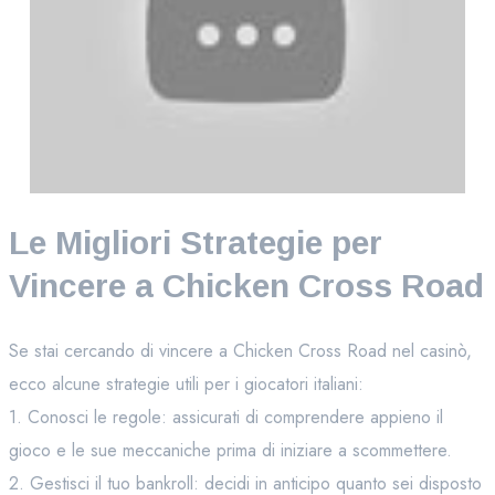
Le Migliori Strategie per
Vincere a Chicken Cross Road
Se stai cercando di vincere a Chicken Cross Road nel casinò,
ecco alcune strategie utili per i giocatori italiani:
1. Conosci le regole: assicurati di comprendere appieno il
gioco e le sue meccaniche prima di iniziare a scommettere.
2. Gestisci il tuo bankroll: decidi in anticipo quanto sei disposto