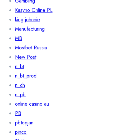
Gambling
Kasyno Online PL
king johnnie
Manufacturing
MB
Mostbet Russia
New Post
n_bt
n_bt_prod
n_ch
n_pb
online casino au
PB
pbtopjan
pinco