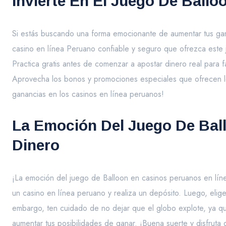
Invierte En El Juego De Ball
Si estás buscando una forma emocionante de aumentar tus gana
casino en línea Peruano confiable y seguro que ofrezca este j
Practica gratis antes de comenzar a apostar dinero real para f
Aprovecha los bonos y promociones especiales que ofrecen los 
ganancias en los casinos en línea peruanos!
La Emoción Del Juego De Bal
Dinero
¡La emoción del juego de Balloon en casinos peruanos en lín
un casino en línea peruano y realiza un depósito. Luego, elige
embargo, ten cuidado de no dejar que el globo explote, ya q
aumentar tus posibilidades de ganar. ¡Buena suerte y disfruta