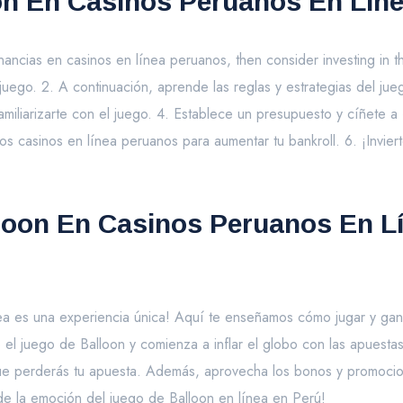
oon En Casinos Peruanos En Lí
ncias en casinos en línea peruanos, then consider investing in t
uego. 2. A continuación, aprende las reglas y estrategias del jue
amiliarizarte con el juego. 4. Establece un presupuesto y cíñete a 
casinos en línea peruanos para aumentar tu bankroll. 6. ¡Invierte
loon En Casinos Peruanos En L
ea es una experiencia única! Aquí te enseñamos cómo jugar y gana
 el juego de Balloon y comienza a inflar el globo con las apuesta
ue perderás tu apuesta. Además, aprovecha los bonos y promocion
 de la emoción del juego de Balloon en línea en Perú!