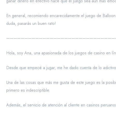
ganar dinero en efectivo hace que el juego sea aún más emoc
En general, recomiendo encarecidamente el juego de Balloon 
duda, pasarás un buen rato!
——————————————————————————————
Hola, soy Ana, una apasionada de los juegos de casino en lín
Desde que empecé a jugar, me he dado cuenta de lo adictivo 
Una de las cosas que más me gusta de este juego es la posibil
primero es indescriptible.
Además, el servicio de atención al cliente en casinos peruan