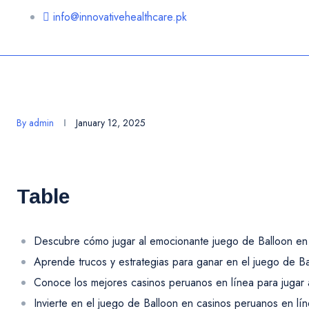
info@innovativehealthcare.pk
By
admin
January 12, 2025
Table
Descubre cómo jugar al emocionante juego de Balloon en 
Aprende trucos y estrategias para ganar en el juego de B
Conoce los mejores casinos peruanos en línea para jugar 
Invierte en el juego de Balloon en casinos peruanos en lí