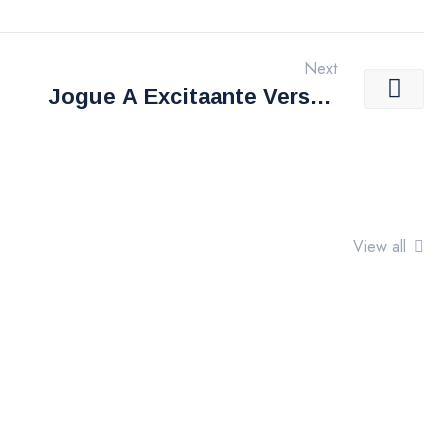
Next
Jogue A Excitaante Versão
Online De Jogo Da Bomba
No Casino – Apto Para
Brasil
View all