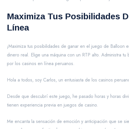
Maximiza Tus Posibilidades 
Línea
¡Maximiza tus posibilidades de ganar en el juego de Balloon e
dinero real. Elige una máquina con un RTP alto. Administra t
por los casinos en línea peruanos.
Hola a todos, soy Carlos, un entusiasta de los casinos peruan
Desde que descubrí este juego, he pasado horas y horas divir
tienen experiencia previa en juegos de casino.
Me encanta la sensación de emoción y anticipación que se sie