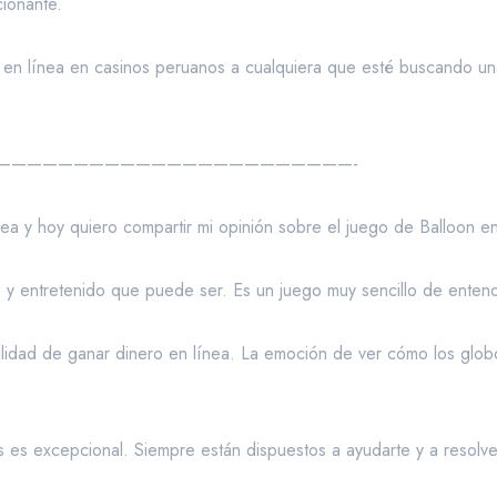
ionante.
en línea en casinos peruanos a cualquiera que esté buscando una 
———————————————————————-
ea y hoy quiero compartir mi opinión sobre el juego de Balloon e
y entretenido que puede ser. Es un juego muy sencillo de entend
idad de ganar dinero en línea. La emoción de ver cómo los globos 
os es excepcional. Siempre están dispuestos a ayudarte y a resolv