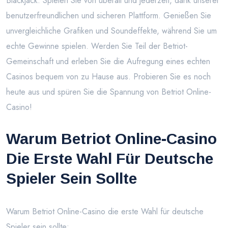
Blackjack. Spielen Sie von überall und jederzeit, dank unserer
benutzerfreundlichen und sicheren Plattform. Genießen Sie
unvergleichliche Grafiken und Soundeffekte, während Sie um
echte Gewinne spielen. Werden Sie Teil der Betriot-
Gemeinschaft und erleben Sie die Aufregung eines echten
Casinos bequem von zu Hause aus. Probieren Sie es noch
heute aus und spüren Sie die Spannung von Betriot Online-
Casino!
Warum Betriot Online-Casino
Die Erste Wahl Für Deutsche
Spieler Sein Sollte
Warum Betriot Online-Casino die erste Wahl für deutsche
Spieler sein sollte: