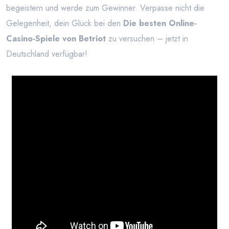
begeistern und werde zum Gewinner. Verpasse nicht die
Gelegenheit, dein Glück bei den
Die besten Online-
Casino-Spiele von Betriot
zu versuchen – jetzt in
Deutschland verfügbar!