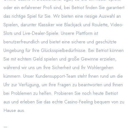
oder ein erfahrener Profi sind, bei Betriot finden Sie garantiert
das richtige Spiel für Sie. Wir bieten eine riesige Auswahl an
Spielen, darunter Klassiker wie Blackjack und Roulette, Video-
Slots und Live-Dealer-Spiele. Unsere Plattform ist
benutzerfreundlich und bietet eine sichere und geschützte
Umgebung für Ihre Glücksspielbedürfnisse. Bei Betriot können
Sie mit echtem Geld spielen und große Gewinne erzielen,
während wir uns um Ihre Sicherheit und Ihr Wohlergehen
kümmern. Unser Kundensupport-Team steht Ihnen rund um die
Uhr zur Verfügung, um Ihre Fragen zu beantworten und Ihnen
bei Problemen zu helfen. Probieren Sie noch heute Betriot
aus und erleben Sie das echte Casino-Feeling bequem von zu
Hause aus.
—