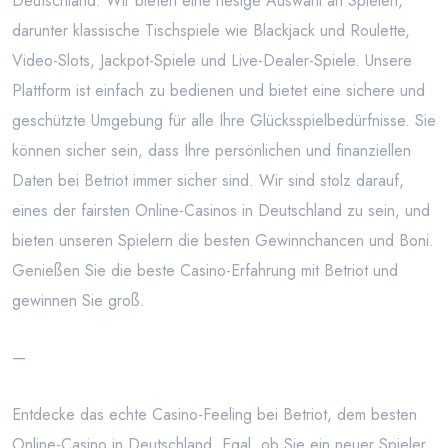
Deutschland. Wir bieten eine riesige Auswahl an Spielen,
darunter klassische Tischspiele wie Blackjack und Roulette,
Video-Slots, Jackpot-Spiele und Live-Dealer-Spiele. Unsere
Plattform ist einfach zu bedienen und bietet eine sichere und
geschützte Umgebung für alle Ihre Glücksspielbedürfnisse. Sie
können sicher sein, dass Ihre persönlichen und finanziellen
Daten bei Betriot immer sicher sind. Wir sind stolz darauf,
eines der fairsten Online-Casinos in Deutschland zu sein, und
bieten unseren Spielern die besten Gewinnchancen und Boni.
Genießen Sie die beste Casino-Erfahrung mit Betriot und
gewinnen Sie groß.
—
Entdecke das echte Casino-Feeling bei Betriot, dem besten
Online-Casino in Deutschland. Egal, ob Sie ein neuer Spieler