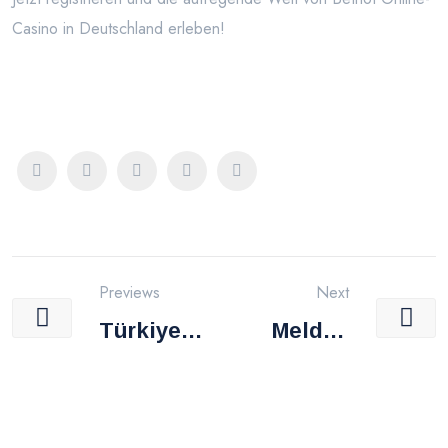
Casino in Deutschland erleben!
Previews
Next
Türkiye
Melden
Resmi
Sie Sich
Web Sites
Jetzt Beim