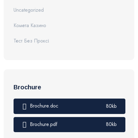
Uncategorized
Комета Казино
Тест Без Проксі
Brochure
Brochure.doc
80kb
Brochure.pdf
80kb