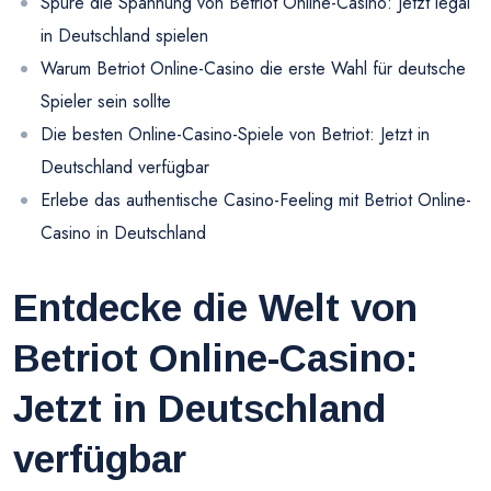
Spüre die Spannung von Betriot Online-Casino: Jetzt legal
in Deutschland spielen
Warum Betriot Online-Casino die erste Wahl für deutsche
Spieler sein sollte
Die besten Online-Casino-Spiele von Betriot: Jetzt in
Deutschland verfügbar
Erlebe das authentische Casino-Feeling mit Betriot Online-
Casino in Deutschland
Entdecke die Welt von
Betriot Online-Casino:
Jetzt in Deutschland
verfügbar