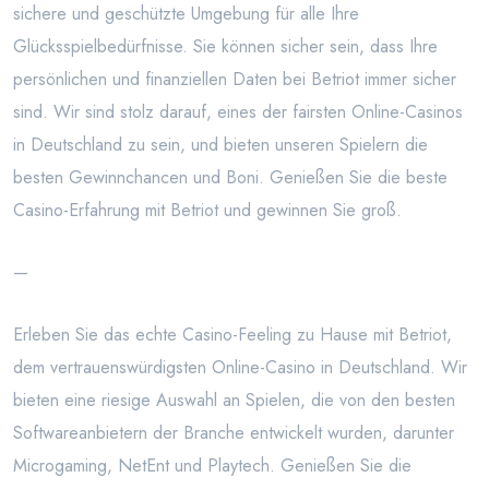
sichere und geschützte Umgebung für alle Ihre
Glücksspielbedürfnisse. Sie können sicher sein, dass Ihre
persönlichen und finanziellen Daten bei Betriot immer sicher
sind. Wir sind stolz darauf, eines der fairsten Online-Casinos
in Deutschland zu sein, und bieten unseren Spielern die
besten Gewinnchancen und Boni. Genießen Sie die beste
Casino-Erfahrung mit Betriot und gewinnen Sie groß.
—
Erleben Sie das echte Casino-Feeling zu Hause mit Betriot,
dem vertrauenswürdigsten Online-Casino in Deutschland. Wir
bieten eine riesige Auswahl an Spielen, die von den besten
Softwareanbietern der Branche entwickelt wurden, darunter
Microgaming, NetEnt und Playtech. Genießen Sie die