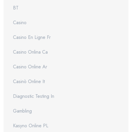
BT
Casino
Casino En Ligne Fr
Casino Onlina Ca
Casino Online Ar
Casinò Online It
Diagnostic Testing In
Gambling
Kasyno Online PL