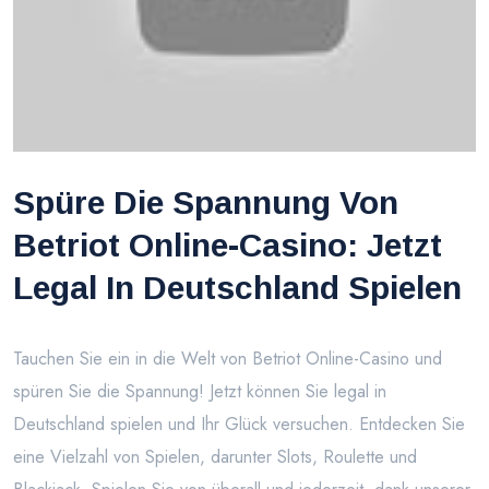
Spüre Die Spannung Von
Betriot Online-Casino: Jetzt
Legal In Deutschland Spielen
Tauchen Sie ein in die Welt von Betriot Online-Casino und
spüren Sie die Spannung! Jetzt können Sie legal in
Deutschland spielen und Ihr Glück versuchen. Entdecken Sie
eine Vielzahl von Spielen, darunter Slots, Roulette und