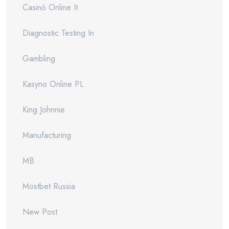
Casinò Online It
Diagnostic Testing In
Gambling
Kasyno Online PL
King Johnnie
Manufacturing
MB
Mostbet Russia
New Post