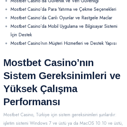
Mostbet Casino’da Güvenlik ve Veri Güvenliği
Mostbet Casino’da Para Yatırma ve Çekme Seçenekleri
Mostbet Casino’da Canlı Oyunlar ve Rastgele Maclar
Mostbet Casino’da Mobil Uygulama ve Bilgisayar Sistemi
İçin Destek
Mostbet Casino’nın Müşteri Hizmetleri ve Destek Yapısı
Mostbet Casino’nın
Sistem Gereksinimleri ve
Yüksek Çalışma
Performansı
Mostbet Casino, Türkiye için sistem gereksinimleri şunlardır:
işletim sistemi Windows 7 ve üstü ya da MacOS 10.10 ve üstü,