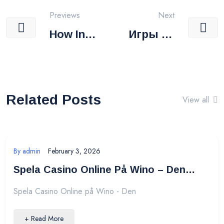
Previews
Next
How In
Игры За
Order To
Деньги В
Win
Онлайн
Russian
Казино:
Related Posts
View all
Roulette
Лучшие
Casino
Сайты
By
admin
February 3, 2026
Для
Spela Casino Online På Wino – Den
Игроков
Ultimate Online Casinon För Svenskar
Spela Casino Online på Wino - Den
Из России
+ Read More