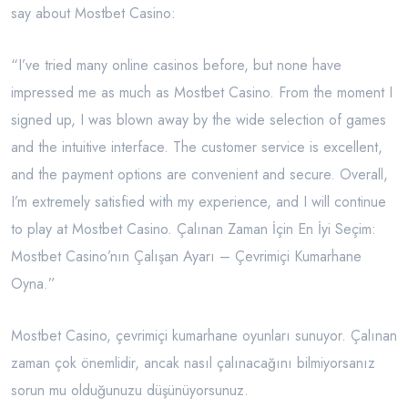
say about Mostbet Casino:
“I’ve tried many online casinos before, but none have
impressed me as much as Mostbet Casino. From the moment I
signed up, I was blown away by the wide selection of games
and the intuitive interface. The customer service is excellent,
and the payment options are convenient and secure. Overall,
I’m extremely satisfied with my experience, and I will continue
to play at Mostbet Casino. Çalınan Zaman İçin En İyi Seçim:
Mostbet Casino’nın Çalışan Ayarı – Çevrimiçi Kumarhane
Oyna.”
Mostbet Casino, çevrimiçi kumarhane oyunları sunuyor. Çalınan
zaman çok önemlidir, ancak nasıl çalınacağını bilmiyorsanız
sorun mu olduğunuzu düşünüyorsunuz.