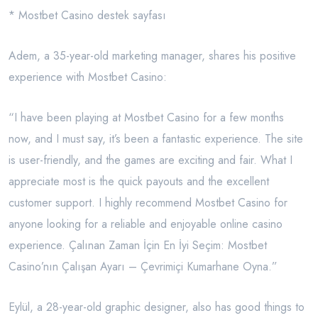
* Mostbet Casino destek sayfası
Adem, a 35-year-old marketing manager, shares his positive
experience with Mostbet Casino:
“I have been playing at Mostbet Casino for a few months
now, and I must say, it’s been a fantastic experience. The site
is user-friendly, and the games are exciting and fair. What I
appreciate most is the quick payouts and the excellent
customer support. I highly recommend Mostbet Casino for
anyone looking for a reliable and enjoyable online casino
experience. Çalınan Zaman İçin En İyi Seçim: Mostbet
Casino’nın Çalışan Ayarı – Çevrimiçi Kumarhane Oyna.”
Eylül, a 28-year-old graphic designer, also has good things to