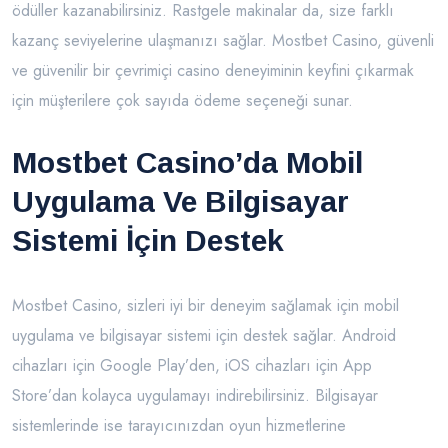
ödüller kazanabilirsiniz. Rastgele makinalar da, size farklı
kazanç seviyelerine ulaşmanızı sağlar. Mostbet Casino, güvenli
ve güvenilir bir çevrimiçi casino deneyiminin keyfini çıkarmak
için müşterilere çok sayıda ödeme seçeneği sunar.
Mostbet Casino’da Mobil
Uygulama Ve Bilgisayar
Sistemi İçin Destek
Mostbet Casino, sizleri iyi bir deneyim sağlamak için mobil
uygulama ve bilgisayar sistemi için destek sağlar. Android
cihazları için Google Play’den, iOS cihazları için App
Store’dan kolayca uygulamayı indirebilirsiniz. Bilgisayar
sistemlerinde ise tarayıcınızdan oyun hizmetlerine