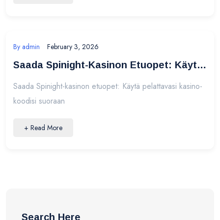
By
admin
February 3, 2026
Saada Spinight-Kasinon Etuopet: Käytä
Pelattavasi Kasino-Koodisi Suoraan
Saada Spinight-kasinon etuopet: Käytä pelattavasi kasino-
Verkossa Suomessa
koodisi suoraan
+ Read More
Search Here