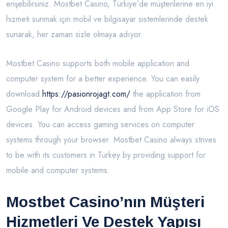
erişebilirsiniz. Mostbet Casino, Türkiye’de müşterilerine en iyi
hizmeti sunmak için mobil ve bilgisayar sistemlerinde destek
sunarak, her zaman sizle olmaya adıyor.
Mostbet Casino supports both mobile application and
computer system for a better experience. You can easily
download
https://pasionrojagt.com/
the application from
Google Play for Android devices and from App Store for iOS
devices. You can access gaming services on computer
systems through your browser. Mostbet Casino always strives
to be with its customers in Turkey by providing support for
mobile and computer systems.
Mostbet Casino’nın Müşteri
Hizmetleri Ve Destek Yapısı