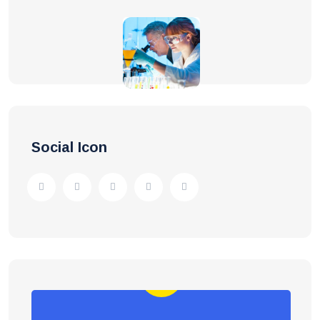
Social Icon