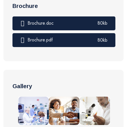
Brochure
Brochure.doc
80kb
Brochure.pdf
80kb
Gallery