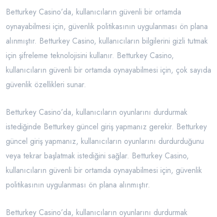
Betturkey Casino’da, kullanıcıların güvenli bir ortamda
oynayabilmesi için, güvenlik politikasının uygulanması ön plana
alınmıştır. Betturkey Casino, kullanıcıların bilgilerini gizli tutmak
için şifreleme teknolojisini kullanır. Betturkey Casino,
kullanıcıların güvenli bir ortamda oynayabilmesi için, çok sayıda
güvenlik özellikleri sunar.
Betturkey Casino’da, kullanıcıların oyunlarını durdurmak
istediğinde Betturkey güncel giriş yapmanız gerekir. Betturkey
güncel giriş yapmanız, kullanıcıların oyunlarını durdurduğunu
veya tekrar başlatmak istediğini sağlar. Betturkey Casino,
kullanıcıların güvenli bir ortamda oynayabilmesi için, güvenlik
politikasının uygulanması ön plana alınmıştır.
Betturkey Casino’da, kullanıcıların oyunlarını durdurmak