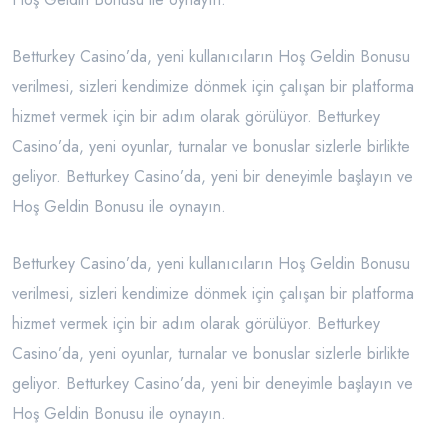
Betturkey Casino’da, yeni kullanıcıların Hoş Geldin Bonusu
verilmesi, sizleri kendimize dönmek için çalışan bir platforma
hizmet vermek için bir adım olarak görülüyor. Betturkey
Casino’da, yeni oyunlar, turnalar ve bonuslar sizlerle birlikte
geliyor. Betturkey Casino’da, yeni bir deneyimle başlayın ve
Hoş Geldin Bonusu ile oynayın.
Betturkey Casino’da, yeni kullanıcıların Hoş Geldin Bonusu
verilmesi, sizleri kendimize dönmek için çalışan bir platforma
hizmet vermek için bir adım olarak görülüyor. Betturkey
Casino’da, yeni oyunlar, turnalar ve bonuslar sizlerle birlikte
geliyor. Betturkey Casino’da, yeni bir deneyimle başlayın ve
Hoş Geldin Bonusu ile oynayın.