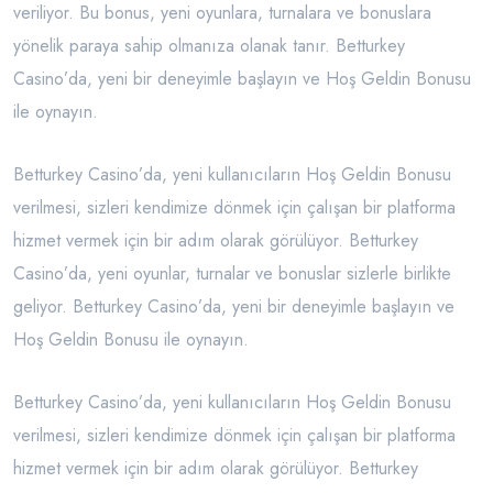
veriliyor. Bu bonus, yeni oyunlara, turnalara ve bonuslara
yönelik paraya sahip olmanıza olanak tanır. Betturkey
Casino’da, yeni bir deneyimle başlayın ve Hoş Geldin Bonusu
ile oynayın.
Betturkey Casino’da, yeni kullanıcıların Hoş Geldin Bonusu
verilmesi, sizleri kendimize dönmek için çalışan bir platforma
hizmet vermek için bir adım olarak görülüyor. Betturkey
Casino’da, yeni oyunlar, turnalar ve bonuslar sizlerle birlikte
geliyor. Betturkey Casino’da, yeni bir deneyimle başlayın ve
Hoş Geldin Bonusu ile oynayın.
Betturkey Casino’da, yeni kullanıcıların Hoş Geldin Bonusu
verilmesi, sizleri kendimize dönmek için çalışan bir platforma
hizmet vermek için bir adım olarak görülüyor. Betturkey