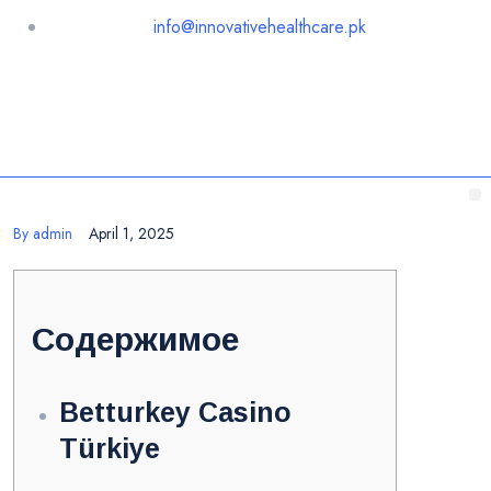
info@innovativehealthcare.pk
By
admin
April 1, 2025
Request a Quote
Содержимое
Betturkey Casino
Türkiye