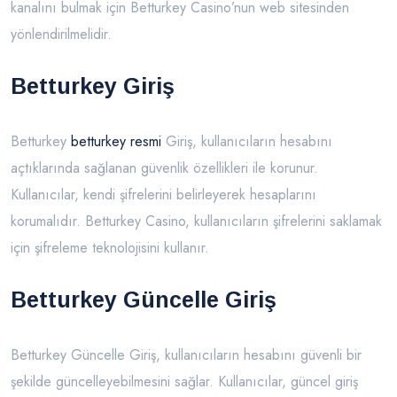
kanalını bulmak için Betturkey Casino’nun web sitesinden
yönlendirilmelidir.
Betturkey Giriş
Betturkey
betturkey resmi
Giriş, kullanıcıların hesabını
açtıklarında sağlanan güvenlik özellikleri ile korunur.
Kullanıcılar, kendi şifrelerini belirleyerek hesaplarını
korumalıdır. Betturkey Casino, kullanıcıların şifrelerini saklamak
için şifreleme teknolojisini kullanır.
Betturkey Güncelle Giriş
Betturkey Güncelle Giriş, kullanıcıların hesabını güvenli bir
şekilde güncelleyebilmesini sağlar. Kullanıcılar, güncel giriş