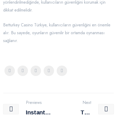
yönlendirilmediğinde, kullanıcıların güvenliğini korumak için
dikkat edilmelidir.
Betturkey Casino Türkiye, kullanıcıların güvenliğini en önemle
alır. Bu sayede, oyunların güvenilir bir ortamda oynanması
sağlanır.
Previews
Next
Instant
Top