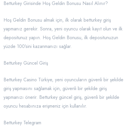
Betturkey Girisinde Hoş Geldin Bonusu Nasıl Alınır?
Hoş Geldin Bonusu almak için, ilk olarak betturkey giriş
yapmanız gerekir. Sonra, yeni oyuncu olarak kayıt olun ve ilk
depositunuz yapın. Hoş Geldin Bonusu, ilk depositunuzun
yüzde 100’sini kazanmanızı sağlar.
Betturkey Güncel Giriş
Betturkey Casino Türkiye, yeni oyuncuların güvenli bir şekilde
giriş yapmasını sağlamak için, güvenli bir şekilde giriş
yapmanızı önerir. Betturkey güncel giriş, güvenli bir şekilde
oyuncu hesabınıza erişmeniz için kullanılır.
Betturkey Telegram