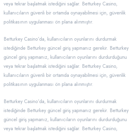
veya tekrar başlatmak istediğini sağlar. Betturkey Casino,
kullanıcıların güvenli bir ortamda oynayabilmesi için, güvenlik
politikasının uygulanması ön plana alınmıştır.
Betturkey Casino’da, kullanıcıların oyunlarını durdurmak
istediğinde Betturkey güncel giriş yapmanız gerekir. Betturkey
güncel giriş yapmanız, kullanıcıların oyunlarını durdurduğunu
veya tekrar başlatmak istediğini sağlar. Betturkey Casino,
kullanıcıların güvenli bir ortamda oynayabilmesi için, güvenlik
politikasının uygulanması ön plana alınmıştır.
Betturkey Casino’da, kullanıcıların oyunlarını durdurmak
istediğinde Betturkey güncel giriş yapmanız gerekir. Betturkey
güncel giriş yapmanız, kullanıcıların oyunlarını durdurduğunu
veya tekrar başlatmak istediğini sağlar. Betturkey Casino,