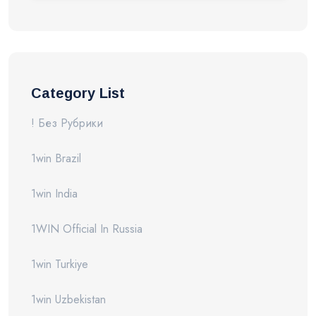
Category List
! Без Рубрики
1win Brazil
1win India
1WIN Official In Russia
1win Turkiye
1win Uzbekistan