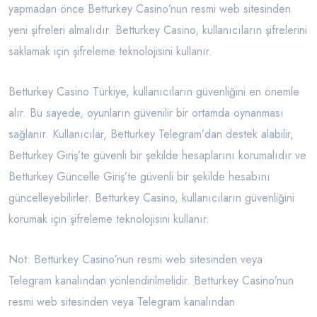
yapmadan önce Betturkey Casino’nun resmi web sitesinden
yeni şifreleri almalıdır. Betturkey Casino, kullanıcıların şifrelerini
saklamak için şifreleme teknolojisini kullanır.
Betturkey Casino Türkiye, kullanıcıların güvenliğini en önemle
alır. Bu sayede, oyunların güvenilir bir ortamda oynanması
sağlanır. Kullanıcılar, Betturkey Telegram’dan destek alabilir,
Betturkey Giriş’te güvenli bir şekilde hesaplarını korumalıdır ve
Betturkey Güncelle Giriş’te güvenli bir şekilde hesabını
güncelleyebilirler. Betturkey Casino, kullanıcıların güvenliğini
korumak için şifreleme teknolojisini kullanır.
Not: Betturkey Casino’nun resmi web sitesinden veya
Telegram kanalından yönlendirilmelidir. Betturkey Casino’nun
resmi web sitesinden veya Telegram kanalından