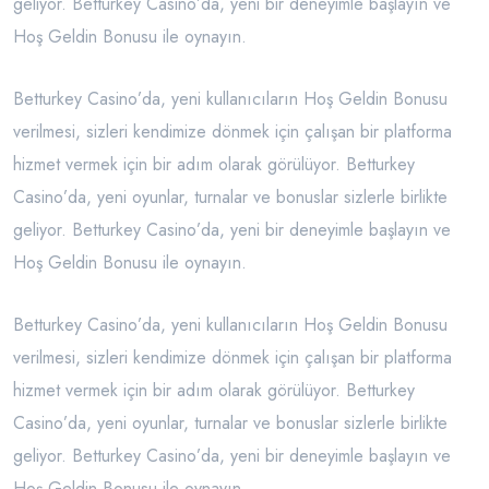
geliyor. Betturkey Casino’da, yeni bir deneyimle başlayın ve
Hoş Geldin Bonusu ile oynayın.
Betturkey Casino’da, yeni kullanıcıların Hoş Geldin Bonusu
verilmesi, sizleri kendimize dönmek için çalışan bir platforma
hizmet vermek için bir adım olarak görülüyor. Betturkey
Casino’da, yeni oyunlar, turnalar ve bonuslar sizlerle birlikte
geliyor. Betturkey Casino’da, yeni bir deneyimle başlayın ve
Hoş Geldin Bonusu ile oynayın.
Betturkey Casino’da, yeni kullanıcıların Hoş Geldin Bonusu
verilmesi, sizleri kendimize dönmek için çalışan bir platforma
hizmet vermek için bir adım olarak görülüyor. Betturkey
Casino’da, yeni oyunlar, turnalar ve bonuslar sizlerle birlikte
geliyor. Betturkey Casino’da, yeni bir deneyimle başlayın ve
Hoş Geldin Bonusu ile oynayın.