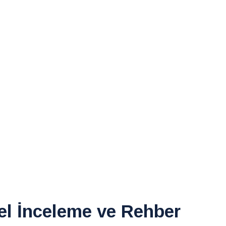
el İnceleme ve Rehber