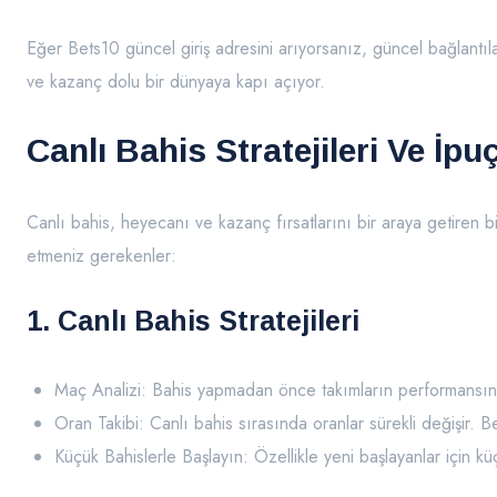
Eğer Bets10 güncel giriş adresini arıyorsanız, güncel bağlantıla
ve kazanç dolu bir dünyaya kapı açıyor.
Canlı Bahis Stratejileri Ve İpuç
Canlı bahis, heyecanı ve kazanç fırsatlarını bir araya getiren bi
etmeniz gerekenler:
1. Canlı Bahis Stratejileri
Maç Analizi: Bahis yapmadan önce takımların performansını, i
Oran Takibi: Canlı bahis sırasında oranlar sürekli değişir. Bet
Küçük Bahislerle Başlayın: Özellikle yeni başlayanlar için k