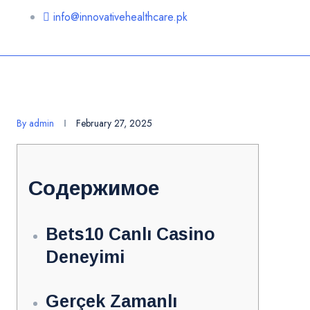
info@innovativehealthcare.pk
By
admin
February 27, 2025
Содержимое
Bets10 Canlı Casino
Deneyimi
Gerçek Zamanlı