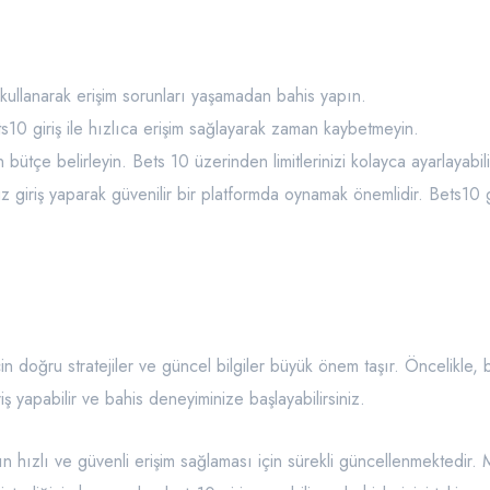
 kullanarak erişim sorunları yaşamadan bahis yapın.
ts10 giriş ile hızlıca erişim sağlayarak zaman kaybetmeyin.
in bütçe belirleyin. Bets 10 üzerinden limitlerinizi kolayca ayarlayabili
 giriş yaparak güvenilir bir platformda oynamak önemlidir. Bets10 gir
n doğru stratejiler ve güncel bilgiler büyük önem taşır. Öncelikle, b
ş yapabilir ve bahis deneyiminize başlayabilirsiniz.
ın hızlı ve güvenli erişim sağlaması için sürekli güncellenmektedir. 