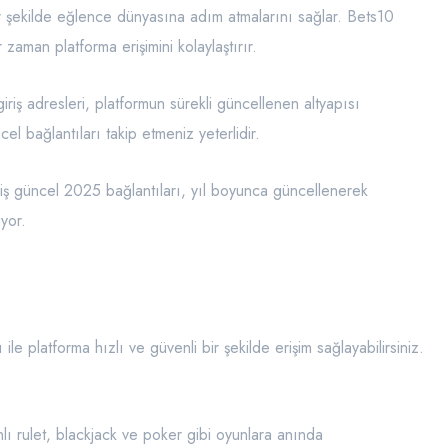
 bir şekilde eğlence dünyasına adım atmalarını sağlar. Bets10
 zaman platforma erişimini kolaylaştırır.
riş adresleri, platformun sürekli güncellenen altyapısı
cel bağlantıları takip etmeniz yeterlidir.
giriş güncel 2025 bağlantıları, yıl boyunca güncellenerek
yor.
 platforma hızlı ve güvenli bir şekilde erişim sağlayabilirsiniz.
nlı rulet, blackjack ve poker gibi oyunlara anında