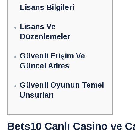
Lisans Bilgileri
Lisans Ve
Düzenlemeler
Güvenli Erişim Ve
Güncel Adres
Güvenli Oyunun Temel
Unsurları
Bets10 Canlı Casino ve C