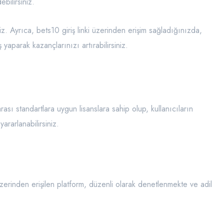
bilirsiniz.
iz. Ayrıca, bets10 giriş linki üzerinden erişim sağladığınızda,
yaparak kazançlarınızı artırabilirsiniz.
sı standartlara uygun lisanslara sahip olup, kullanıcıların
rarlanabilirsiniz.
üzerinden erişilen platform, düzenli olarak denetlenmekte ve adil