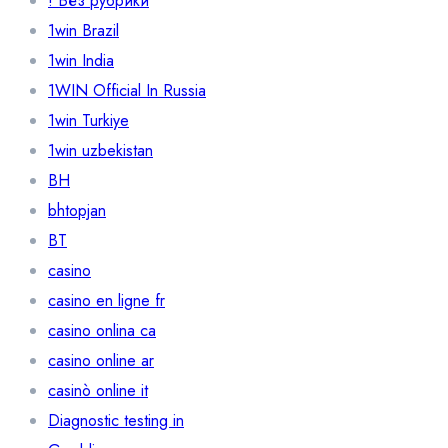
! Без рубрики
1win Brazil
1win India
1WIN Official In Russia
1win Turkiye
1win uzbekistan
BH
bhtopjan
BT
casino
casino en ligne fr
casino onlina ca
casino online ar
casinò online it
Diagnostic testing in