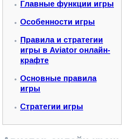
Главные функции игры
Особенности игры
Правила и стратегии
игры в Aviator онлайн-
крафте
Основные правила
игры
Стратегии игры