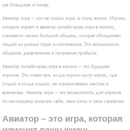
как блэкджек и покер.
Авиатор игра – это не только игра, а стиль жизни. Игроки,
которые играют в авиатор онлайн-краш игра в казино,
становятся частью большой общины, которая объединяет
людей из разных стран и континентов. Это возможность
общения, развлечения и получения прибыли.
Авиатор онлайн-краш игра в казино – это будущее
игроков. Это новая эра, когда игроки могут играть, где
угодно и когда угодно, не ограничиваясь местом и
временем. Авиатор игра – это возможность для игроков
по-настоящему испытать себя, свои силы и свои стратегии.
Авиатор – это игра, которая
изменит вашу жизнь