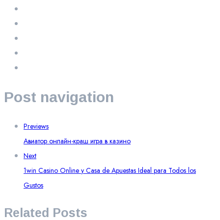
Post navigation
Previews
Авиатор онлайн-краш игра в казино
Next
1win Casino Online y Casa de Apuestas Ideal para Todos los
Gustos
Related Posts