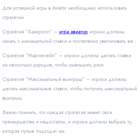
Для успешной игры в Aviator необходимо использовать
стратегии:
Стратегия “Банкролл” –
игра авиатор
игроки должны
начать с минимальной ставки и постепенно увеличивать ее.
Стратегия “Мартингейл” – игроки должны делать ставки
на несколько раундов, чтобы уменьшить риск.
Стратегия “Максимальный выигрыш” – игроки должны
делать максимальные ставки, чтобы получить максимальный
выигрыш.
Важно помнить, что каждая стратегия имеет свои
преимущества и недостатки, и игроки должны выбрать ту,
которая лучше подходит им.