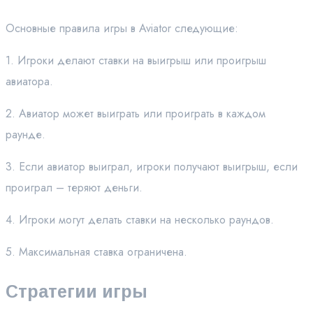
Основные правила игры в Aviator следующие:
1. Игроки делают ставки на выигрыш или проигрыш
авиатора.
2. Авиатор может выиграть или проиграть в каждом
раунде.
3. Если авиатор выиграл, игроки получают выигрыш, если
проиграл – теряют деньги.
4. Игроки могут делать ставки на несколько раундов.
5. Максимальная ставка ограничена.
Стратегии игры