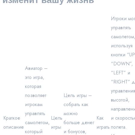
Игроки мог
управлять
самолетом
используя
кнопки “UP
“DOWN”,
Авиатор –
“LEFT” и
это игра,
“RIGHT” д
которая
управлени
позволяет
Цель игры –
высотой,
игрокам
собрать как
направлен
управлять
можно
Краткое
Цель
Как
и скорость
самолетом,
больше денег
описание
игры
играть
полета.
который
и бонусов,