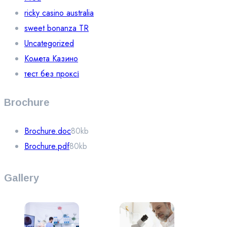
ricky casino australia
sweet bonanza TR
Uncategorized
Комета Казино
тест без проксі
Brochure
Brochure.doc
80kb
Brochure.pdf
80kb
Gallery