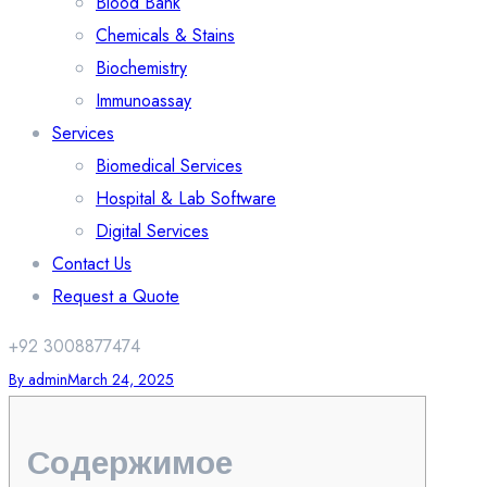
Blood Bank
Chemicals & Stains
Biochemistry
Immunoassay
Services
Biomedical Services
Hospital & Lab Software
Digital Services
Contact Us
Request a Quote
+92 3008877474
By
admin
March 24, 2025
Содержимое