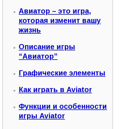
Авиатор – это игра,
которая изменит вашу
жизнь
Описание игры
“Авиатор”
Графические элементы
Как играть в Aviator
Функции и особенности
игры Aviator