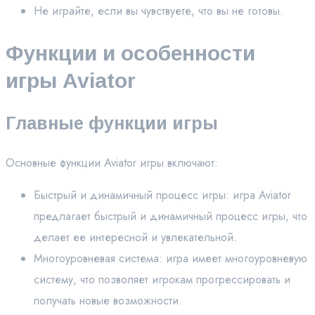
Не играйте, если вы чувствуете, что вы не готовы.
Функции и особенности
игры Aviator
Главные функции игры
Основные функции Aviator игры включают:
Быстрый и динамичный процесс игры: игра Aviator
предлагает быстрый и динамичный процесс игры, что
делает ее интересной и увлекательной.
Многоуровневая система: игра имеет многоуровневую
систему, что позволяет игрокам прогрессировать и
получать новые возможности.