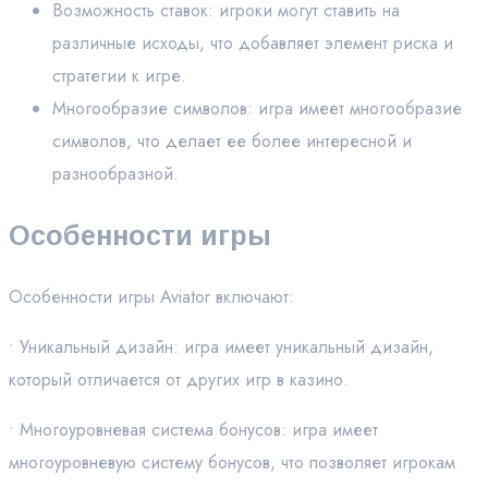
Возможность ставок: игроки могут ставить на
различные исходы, что добавляет элемент риска и
стратегии к игре.
Многообразие символов: игра имеет многообразие
символов, что делает ее более интересной и
разнообразной.
Особенности игры
Особенности игры Aviator включают:
• Уникальный дизайн: игра имеет уникальный дизайн,
который отличается от других игр в казино.
• Многоуровневая система бонусов: игра имеет
многоуровневую систему бонусов, что позволяет игрокам