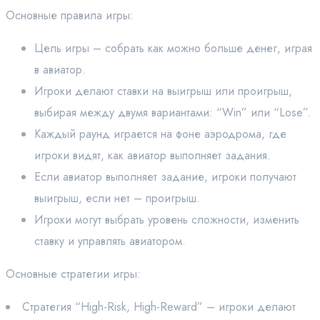
Основные правила игры:
Цель игры – собрать как можно больше денег, играя
в авиатор.
Игроки делают ставки на выигрыш или проигрыш,
выбирая между двумя вариантами: “Win” или “Lose”.
Каждый раунд играется на фоне аэродрома, где
игроки видят, как авиатор выполняет задания.
Если авиатор выполняет задание, игроки получают
выигрыш, если нет – проигрыш.
Игроки могут выбрать уровень сложности, изменить
ставку и управлять авиатором.
Основные стратегии игры:
Стратегия “High-Risk, High-Reward” – игроки делают