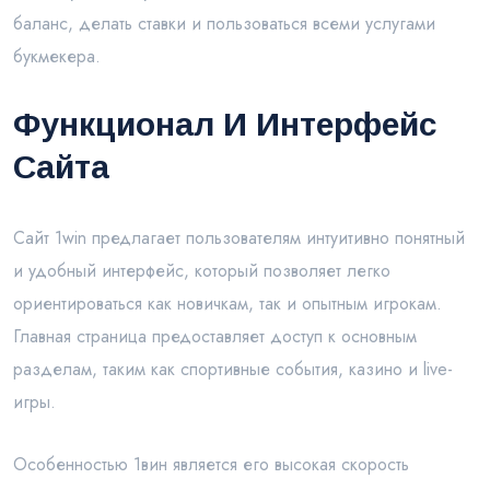
баланс, делать ставки и пользоваться всеми услугами
букмекера.
Функционал И Интерфейс
Сайта
Сайт 1win предлагает пользователям интуитивно понятный
и удобный интерфейс, который позволяет легко
ориентироваться как новичкам, так и опытным игрокам.
Главная страница предоставляет доступ к основным
разделам, таким как спортивные события, казино и live-
игры.
Особенностью 1вин является его высокая скорость