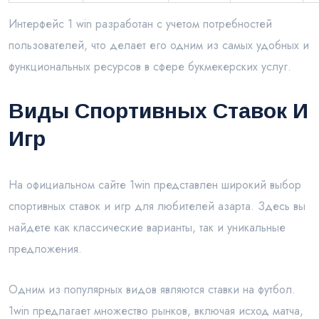
Интерфейс 1 win разработан с учетом потребностей
пользователей, что делает его одним из самых удобных и
функциональных ресурсов в сфере букмекерских услуг.
Виды Спортивных Ставок И
Игр
На официальном сайте 1win представлен широкий выбор
спортивных ставок и игр для любителей азарта. Здесь вы
найдете как классические варианты, так и уникальные
предложения.
Одним из популярных видов являются ставки на футбол.
1win предлагает множество рынков, включая исход матча,