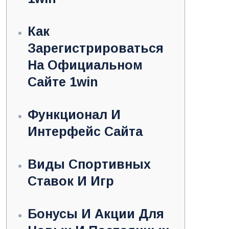
Как
Зарегистрироваться
На Официальном
Сайте 1win
Функционал И
Интерфейс Сайта
Виды Спортивных
Ставок И Игр
Бонусы И Акции Для