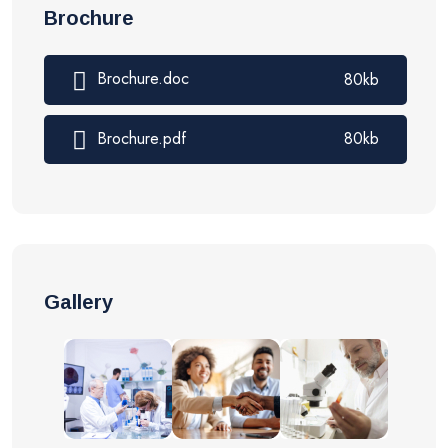
Brochure
Brochure.doc
80kb
Brochure.pdf
80kb
Gallery