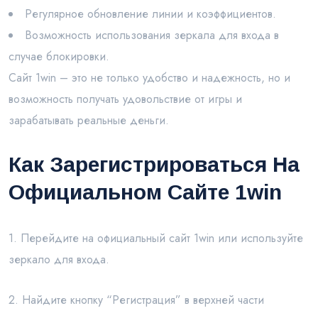
Регулярное обновление линии и коэффициентов.
Возможность использования зеркала для входа в
случае блокировки.
Сайт 1win – это не только удобство и надежность, но и
возможность получать удовольствие от игры и
зарабатывать реальные деньги.
Как Зарегистрироваться На
Официальном Сайте 1win
1. Перейдите на официальный сайт 1win или используйте
зеркало для входа.
2. Найдите кнопку “Регистрация” в верхней части