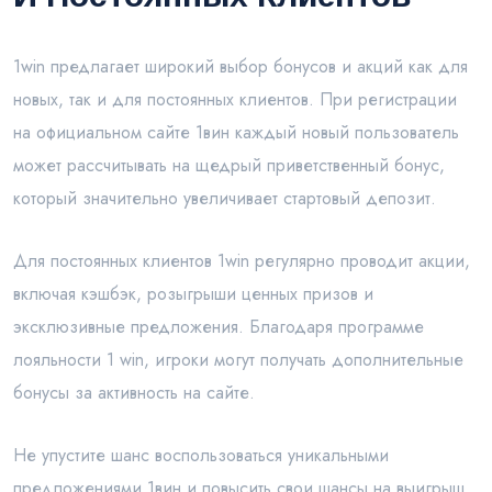
1win предлагает широкий выбор бонусов и акций как для
новых, так и для постоянных клиентов. При регистрации
на официальном сайте 1вин каждый новый пользователь
может рассчитывать на щедрый приветственный бонус,
который значительно увеличивает стартовый депозит.
Для постоянных клиентов 1win регулярно проводит акции,
включая кэшбэк, розыгрыши ценных призов и
эксклюзивные предложения. Благодаря программе
лояльности 1 win, игроки могут получать дополнительные
бонусы за активность на сайте.
Не упустите шанс воспользоваться уникальными
предложениями 1вин и повысить свои шансы на выигрыш