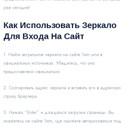
уже сегодня!
Как Использовать Зеркало
Для Входа На Сайт
1. Найти актуальное зеркало на сайте 1win или в
официальных источниках. Убедитесь, что оно
предоставлено официально.
2. Скопировать адрес зеркала и вставить его в адресную
строку браузера.
3. Нажать “Enter” и дождаться загрузки страницы. Вы
окажетесь на сайте 1win, где сможете авторизоваться под