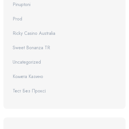
Pinuptoni
Prod
Ricky Casino Australia
Sweet Bonanza TR
Uncategorized
Комета Казино
Тест Без Проксі