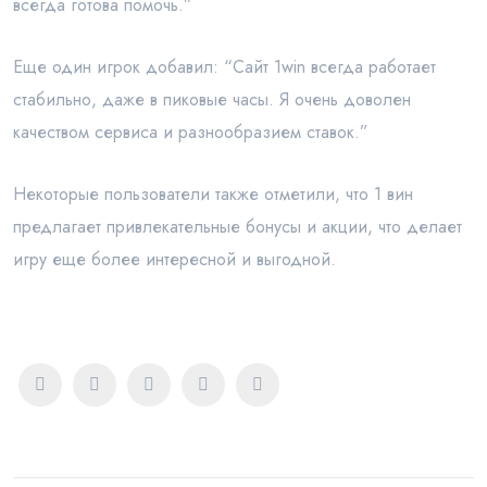
всегда готова помочь.”
Еще один игрок добавил: “Сайт 1win всегда работает
стабильно, даже в пиковые часы. Я очень доволен
качеством сервиса и разнообразием ставок.”
Некоторые пользователи также отметили, что 1 вин
предлагает привлекательные бонусы и акции, что делает
игру еще более интересной и выгодной.