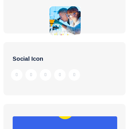
Social Icon