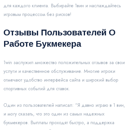
для каждого клиента. Выбирайте 1вин и наслаждайтесь
игровым процессом без рисков!
Отзывы Пользователей О
Работе Букмекера
1win заслужил множество положительных отзывов за свои
услуги и качественное обслуживание. Многие игроки
отмечают удобство интерфейса сайта и широкий выбор
спортивных событий для ставок.
Один из пользователей написал: “Я давно играю в 1 вин,
и могу сказать, что это один из самых надежных
букмекеров. Выплаты проходят быстро, а поддержка